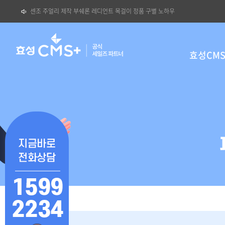
센조 주얼리 제작 부쉐론 레디언트 목걸이 정품 구별 노하우
효
사
성
이
효성CM
cms
트
네
비
게
이
션