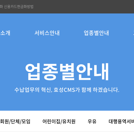
금화 신용카드현금화방법
S소개
서비스안내
업종별안내
업종별안내
수납업무의 혁신, 효성CMS가 함께 하겠습니다.
회원/단체/모임
어린이집/유치원
우유
대행용역서