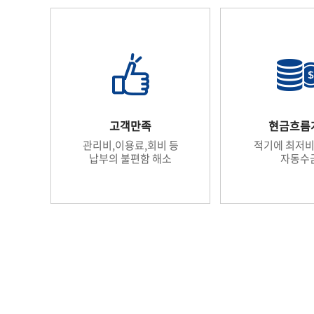
고객만족
현금흐름
관리비,이용료,회비 등
적기에 최저비
납부의 불편함 해소
자동수