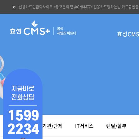
신용카드현금화사이트 =광고문의 텔@CNKM77= 신용카드깡하는법 카드깡현
효
사
성
이
효성CM
cms
트
네
비
게
이
션
비영리기관/단체
IT서비스
렌탈/할부