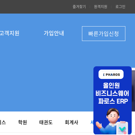
즐겨찾기
원격지원
로그인
고객지원
가입안내
빠른가입신청
비스
학원
태권도
회계사
세무사