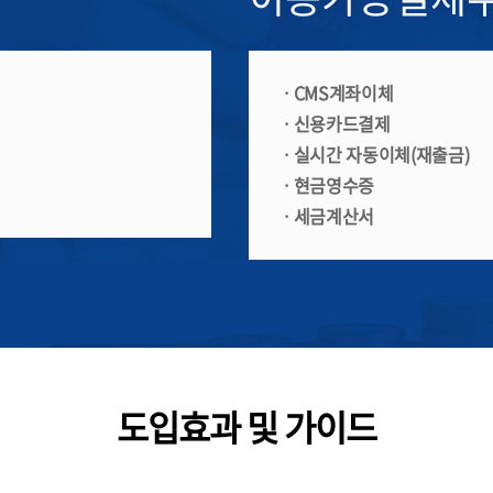
ㆍCMS계좌이체
ㆍ신용카드결제
ㆍ실시간 자동이체(재출금)
ㆍ현금영수증
ㆍ세금계산서
도입효과 및 가이드