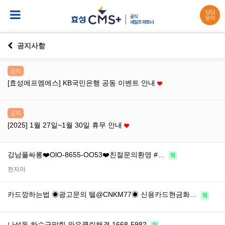
상담
문의
공지사항
공지
[효성에프엠에스] KB국민은행 공동 이벤트 안내
공지
[2025] 1월 27일~1월 30일 휴무 안내
강남풀싸롱❤️OlO-8655-OO53❤️친절문의환영 #…
N
전지아
카드깡하는법 ◉광고문의 텔@CNKM77◉ 신용카드현금화…
N
나성동 하수구막힘 와우클린해결 1668-5982
N