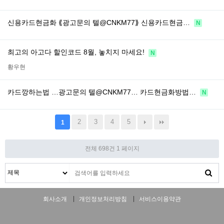
신용카드현금화 ⟪광고문의 텔@CNKM77⟫ 신용카드현금…
N
최고의 아고다 할인코드 8월, 놓치지 마세요!
N
황우현
카드깡하는법 …광고문의 텔@CNKM77… 카드현금화방법…
N
2
3
4
5
1
전체 698건
1 페이지
회사소개
개인정보처리방침
서비스이용약관