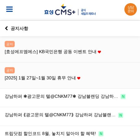
상담
문의
공지사항
공지
[효성에프엠에스] KB국민은행 공동 이벤트 안내
공지
[2025] 1월 27일~1월 30일 휴무 안내
강남하퍼 ❃광고문의 텔@CNKM77❃ 강남블랜딩 강남하…
N
강남하퍼 ⟪광고문의 텔@CNKM77⟫ 강남하퍼 강남블랜…
N
트립닷컴 할인코드 8월, 놓치지 말아야 할 혜택!
N