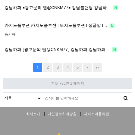
강남하퍼 ♠광고문의 텔@CNKM77♠ 강남블랜딩 강남하…
N
카지노솔루션 카지노솔루션 l 토지노솔루션 l 정품알 l…
N
송서혁
강남하퍼 ⌊광고문의 텔@CNKM77⌋ 강남하퍼 강남하퍼…
N
2
3
4
5
1
전체 786건
1 페이지
회사소개
개인정보처리방침
서비스이용약관